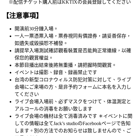
※配信チケット購入前はKKTIXの会員登録してください
【
注意事項
】
開演前30分鐘入場。
一人一票憑票入場，票券視同有價證券，請妥善保存，
如遺失或毀損恕不補發。
請提早入場測試確認觀看裝置是否能夠正常連線，以確
保您的觀賞權益。
本節目播出結束後將無重播，請把握時間觀賞。
イベントは撮影、録音、録画禁止です
台湾の新型コロナウィルス防犯対策に対して、ライブ
会場にご来場の方、是非予約フォームに本名を入力し
てください
ライブ会場入場前、必ずマスクをつけて、体温測定と
アルコールの消毒をお願い致します
ライブ会場の機材は全て消毒済みです ＊イベントに関
しての情報は全てJack’s studioのFacebookページで告知
します。別の方法でのお知らせは致しませんので、ご