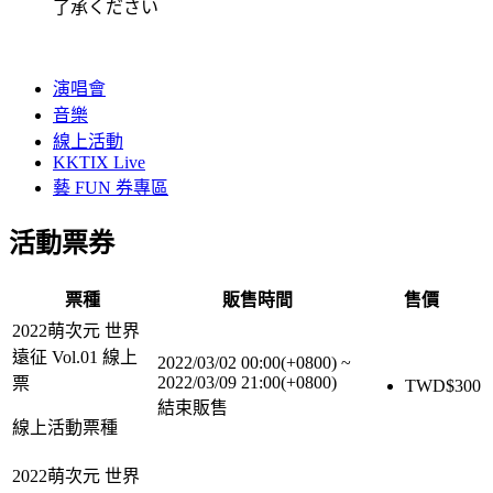
了承ください
演唱會
音樂
線上活動
KKTIX Live
藝 FUN 券專區
活動票券
票種
販售時間
售價
2022萌次元 世界
遠征 Vol.01 線上
2022/03/02 00:00(+0800)
~
2022/03/09 21:00(+0800)
票
TWD$
300
結束販售
線上活動票種
2022萌次元 世界