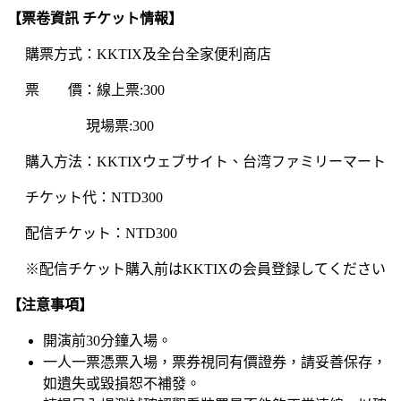
【票卷資訊 チケット情報】
購票方式：KKTIX及全台全家便利商店
票 價：線上票:300
現場票:300
購入方法：KKTIXウェブサイト、台湾ファミリーマート
チケット代：NTD300
配信チケット：NTD300
※配信チケット購入前はKKTIXの会員登録してください
【注意事項】
開演前30分鐘入場。
一人一票憑票入場，票券視同有價證券，請妥善保存，
如遺失或毀損恕不補發。