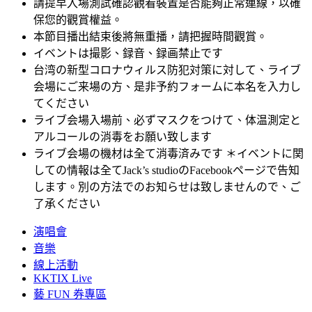
請提早入場測試確認觀看裝置是否能夠正常連線，以確
保您的觀賞權益。
本節目播出結束後將無重播，請把握時間觀賞。
イベントは撮影、録音、録画禁止です
台湾の新型コロナウィルス防犯対策に対して、ライブ
会場にご来場の方、是非予約フォームに本名を入力し
てください
ライブ会場入場前、必ずマスクをつけて、体温測定と
アルコールの消毒をお願い致します
ライブ会場の機材は全て消毒済みです ＊イベントに関
しての情報は全てJack’s studioのFacebookページで告知
します。別の方法でのお知らせは致しませんので、ご
了承ください
演唱會
音樂
線上活動
KKTIX Live
藝 FUN 券專區