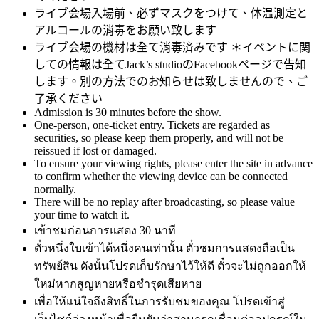
ライブ会場入場前、必ずマスクをつけて、体温測定と
アルコールの消毒をお願い致します
ライブ会場の機材は全て消毒済みです ＊イベントに関
しての情報は全てJack’s studioのFacebookページで告知
します。別の方法でのお知らせは致しませんので、ご
了承ください
Admission is 30 minutes before the show.
One-person, one-ticket entry. Tickets are regarded as
securities, so please keep them properly, and will not be
reissued if lost or damaged.
To ensure your viewing rights, please enter the site in advance
to confirm whether the viewing device can be connected
normally.
There will be no replay after broadcasting, so please value
your time to watch it.
เข้าชมก่อนการแสดง 30 นาที
ตั๋วหนึ่งใบเข้าได้หนึ่งคนเท่านั้น ตั๋วชมการแสดงถือเป็น
ทรัพย์สิน ดังนั้นโปรดเก็บรักษาไว้ให้ดี ตั๋วจะไม่ถูกออกให้
ใหม่หากสูญหายหรือชำรุดเสียหาย
เพื่อให้แน่ใจถึงสิทธิ์ในการรับชมของคุณ โปรดเข้าสู่