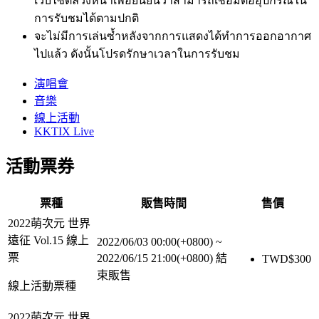
เว็บไซต์ล่วงหน้าเพื่อยืนยันว่าสามารถเชื่อมต่ออุปกรณ์ใน
การรับชมได้ตามปกติ
จะไม่มีการเล่นซ้ำหลังจากการแสดงได้ทำการออกอากาศ
ไปแล้ว ดังนั้นโปรดรักษาเวลาในการรับชม
演唱會
音樂
線上活動
KKTIX Live
活動票券
票種
販售時間
售價
2022萌次元 世界
遠征 Vol.15 線上
2022/06/03 00:00(+0800)
~
票
2022/06/15 21:00(+0800)
結
TWD$
300
束販售
線上活動票種
2022萌次元 世界