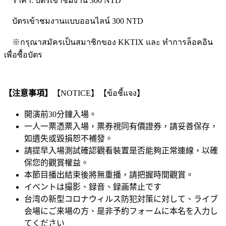
ราคา: บัตรเข้าชมงาน 300 NTD
บัตรเข้าชมงานแบบออนไลน์ 300 NTD
※กรุณาสมัครเป็นสมาชิกของ KKTIX และ ทำการล็อคอิน
เพื่อซื้อบัตร
【注意事項】
【NOTICE】【ข้อชี้แจง】
開演前30分鐘入場。
一人一票憑票入場，票券視同有價證券，請妥善保存，
如遺失或毀損恕不補發。
請提早入場測試確認觀看裝置是否能夠正常連線，以確
保您的觀賞權益。
本節目播出結束後將無重播，請把握時間觀賞。
イベントは撮影、録音、録画禁止です
台湾の新型コロナウィルス防犯対策に対して、ライブ
会場にご来場の方、是非予約フォームに本名を入力し
てください