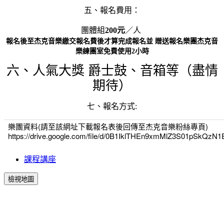
五、報名費用：
團體組
200元
／人
報名後至杰克音樂繳交報名費後才算完成報名並 贈送報名樂團杰克音
樂練團室免費使用2小時
六、人氣大獎 爵士鼓、音箱等（盡情
期待）
七
、
報名方式:
樂團資料(請至該網址下載報名表後回傳至杰克音樂粉絲專頁)
https://drive.google.com/file/d/0B1IklTHEn9xmMlZ3S01pSkQzN
課程講座
檢視地圖